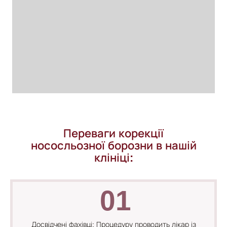
Переваги корекції
нососльозної борозни в нашій
клініці:
01
Досвідчені фахівці: Процедуру проводить лікар із