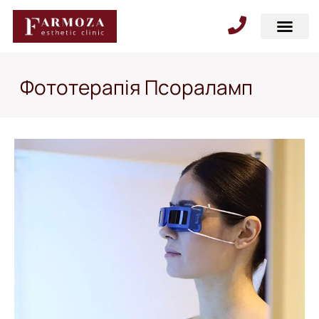
Фототерапія Псораламп