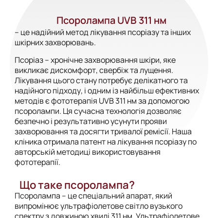
Псоролампа UVB 311 нм
– це надійний метод лікування псоріазу та інших
шкірних захворювань.
Псоріаз – хронічне захворювання шкіри, яке
викликає дискомфорт, свербіж та лущення.
Лікування цього стану потребує делікатного та
надійного підходу, і одним із найбільш ефективних
методів є фототерапія UVB 311 нм за допомогою
псоролампи. Ця сучасна технологія дозволяє
безпечно і результативно усунути прояви
захворювання та досягти тривалої ремісії. Наша
кліника отримала патент на лікування псоріазу по
авторській методиці використовування
фототерапії.
Що таке псоролампа?
Псоролампа – це спеціальний апарат, який
випромінює ультрафіолетове світло вузького
спектру з довжиною хвилі 311 нм. Ультрафіолетове